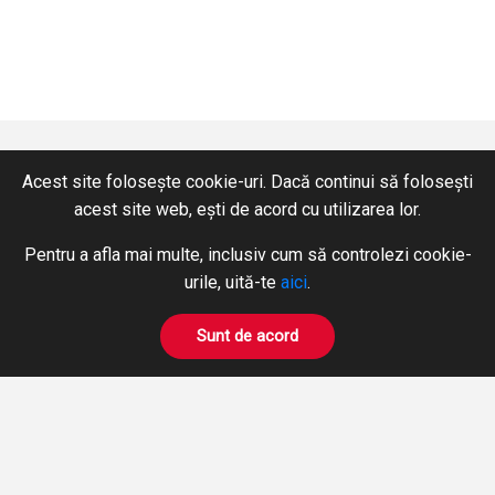
Acest site folosește cookie-uri. Dacă continui să folosești
acest site web, ești de acord cu utilizarea lor.
CONTACT
SERVICII
Pentru a afla mai multe, inclusiv cum să controlezi cookie-
+40 365 424 422
Hidraulică
urile, uită-te
aici
.
Fax: +40 365 424 423
Pneumatică
hidromix@hidromix.com
BOWDEN
Sunt de acord
Prelucrări pe mașini unelte
NE GĂSIȚI ȘI PE
Închirieri Stivuitoare
PRODUSE
DESPRE NOI