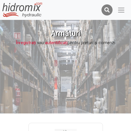
Armături
Înregistrați
sau
autentificați
pentru prețuri şi comenzi