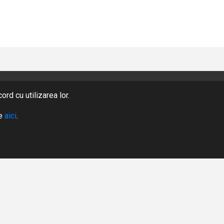
rd cu utilizarea lor.
PRODUSE
te
aici
.
DESPRE NOI
CERERE OFERTA
AUTENTIFICARE
ÎNREGISTRARE
Designed by Highsoft Solutions