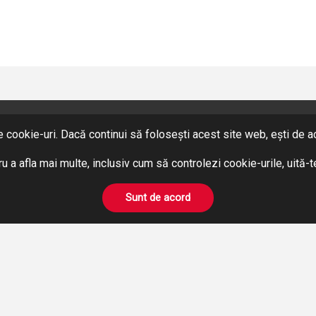
 cookie-uri. Dacă continui să folosești acest site web, ești de aco
SERVICII
Hidraulică
u a afla mai multe, inclusiv cum să controlezi cookie-urile, uită-
Pneumatică
BOWDEN
Sunt de acord
Prelucrări pe mașini unelte
Închirieri Stivuitoare
© Hidromix
2026