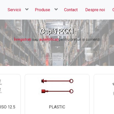
Servicii
Produse
Contact
Despre noi
Cuplă PKK1
Înregistrați
sau
autentificați
pentru prețuri şi comenzi
ISO 12.5
PLASTIC