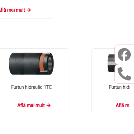
flă mai mult
Furtun hidraulic 1TE
Furtun hidra
Află mai mult
Află mai