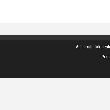
Acest site folosește
CONTACT
+40 365 424 422
Pentr
Fax: +40 365 424 423
hidromix@hidromix.com
NE GĂSIȚI ȘI PE
Termenii și condițiile