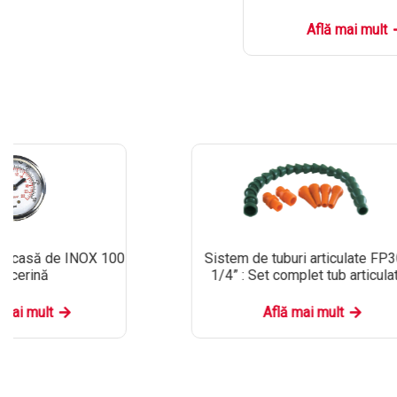
Află mai mult
arcasă de INOX 100
Sistem de tuburi articulate FP
glicerină
1/4” : Set complet tub articula
 mai mult
Află mai mult