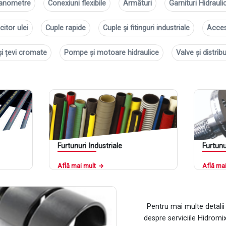
anometre
Conexiuni flexibile
Armături
Garnituri Hidrauli
citor ulei
Cuple rapide
Cuple și fitinguri industriale
Acces
și țevi cromate
Pompe și motoare hidraulice
Valve și distrib
Furtunuri Industriale
Furtunu
Află mai mult
Află mai
Pentru mai multe detalii
despre serviciile Hidromi