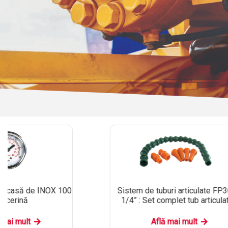
arcasă de INOX 100
Sistem de tuburi articulate FP
glicerină
1/4” : Set complet tub articula
 mai mult
Află mai mult