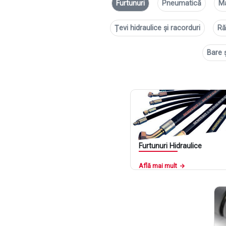
Furtunuri
Pneumatică
M
Țevi hidraulice și racorduri
Ră
Bare 
Furtunuri Hidraulice
Află mai mult