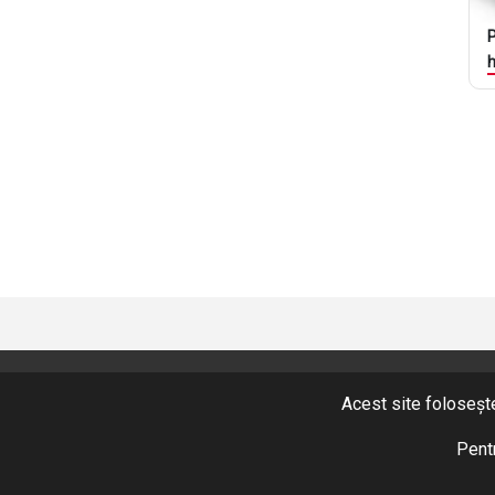
P
h
A
Acest site folosește
CONTACT
+40 365 424 422
Pentr
Fax: +40 365 424 423