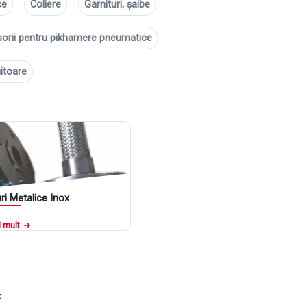
ce
Coliere
Garnituri, șaibe
orii pentru pikhamere pneumatice
uitoare
ri Metalice Inox
 mult
x