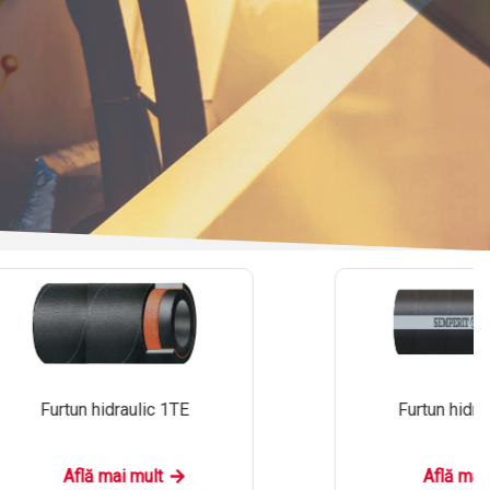
Furtun hidraulic 1TE
Furtun hidra
Află mai mult
Află mai