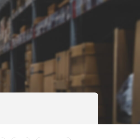
i fixe)
 speciale
presiune hidrostatică, pierderi interne și externe de ulei la capăt de cursă, presiunea de 