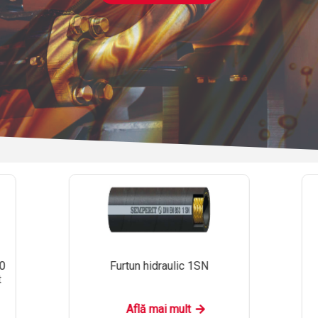
30
Furtun hidraulic 1SN
t
Află mai mult