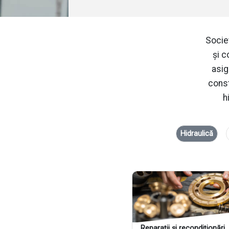
Socie
şi c
asig
const
h
Hidraulică
Reparații și recondiționări