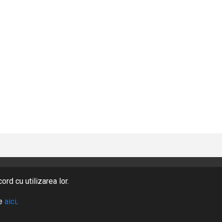
rd cu utilizarea lor.
PRODUSE
te
aici
.
DESPRE NOI