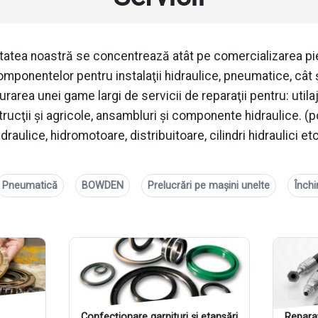
tatea noastră se concentrează atât pe comercializarea pi
omponentelor pentru instalaţii hidraulice, pneumatice, cât 
urarea unei game largi de servicii de reparaţii pentru: utila
rucţii și agricole, ansambluri şi componente hidraulice. 
idraulice, hidromotoare, distribuitoare, cilindri hidraulici etc
Pneumatică
BOWDEN
Prelucrări pe mașini unelte
Închi
Confecționare garnituri și etansări
Reparaț