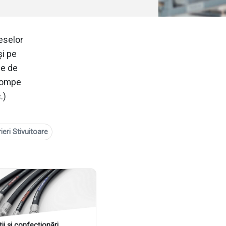
eselor
şi pe
je de
(pompe
.)
rieri Stivuitoare
ii și confecționări