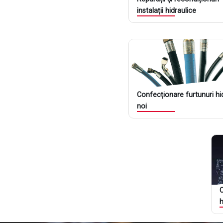
instalații hidraulice
reparații și recondiționă
mentenanță: schimb ulei și 
piese de schimb și seturi
schimbare piese defecte 
diagnosticare și verificar
modernizare și optimizare
Află mai mult
Confecționare furtunuri hi
noi
Confecționăm și reparăm furtunur
Află mai mult
C
h
O