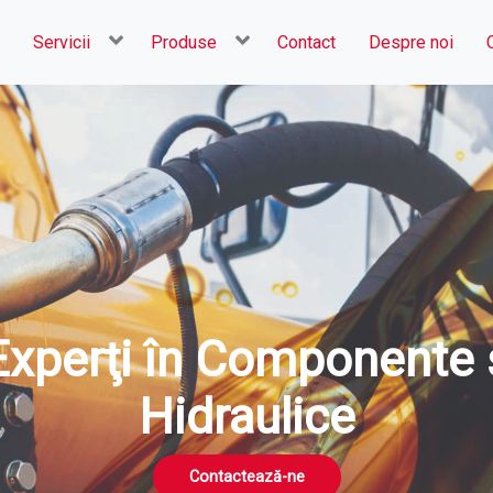
Servicii
Produse
Contact
Despre noi
xperţi în Componente și
Hidraulice
Contactează-ne